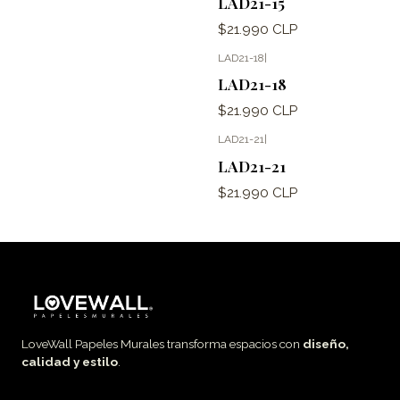
LAD21-15
$21.990 CLP
LAD21-18
|
LAD21-18
$21.990 CLP
LAD21-21
|
LAD21-21
$21.990 CLP
LoveWall Papeles Murales transforma espacios con
diseño,
calidad y estilo
.