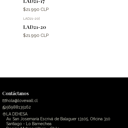
LAD21-17
$21.990 CLP
LAD21-20
|
LAD21-20
$21.990 CLP
Contáctanos
hola@lovewall.cl
56988135162
LA DEHESA
Av. San Josemaría Escrivá de Balaguer 13105, Oficina 310
Santiago - Lo Barnechea