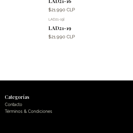
LAD21-16
$21.990 CLP
LAD21-19
|
LAD21-19
$21.990 CLP
Categorías
Contacto
Términos & Condiciones