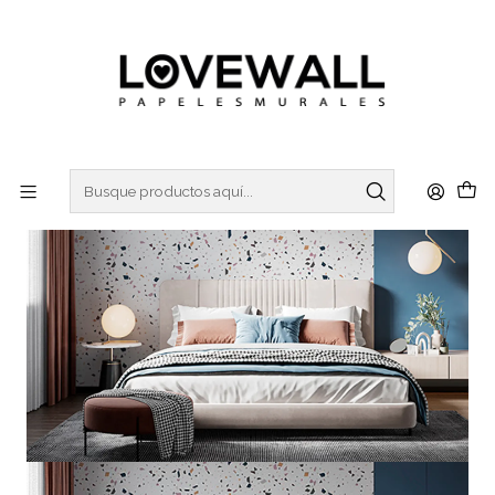
3 ó 6 cuotas sin interes
con Mercado Pago
Inicio
MADERA & LADRILLOS
LADRILLOS
LAD21-20