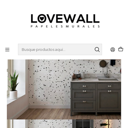
3 ó 6 cuotas sin interes
con Mercado Pago
Inicio
MADERA & LADRILLOS
LADRILLOS
LAD21-16