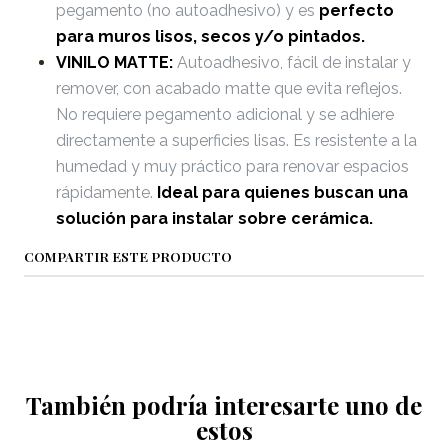
pegamento (no autoadhesivo) y es
perfecto
para muros lisos, secos y/o pintados.
VINILO MATTE:
Autoadhesivo, fácil de instalar y
remover, con acabado matte que evita reflejos.
No requiere pegamento adicional y se adhiere
directamente a superficies lisas. Es resistente a la
humedad y muy práctico para renovar espacios
rápidamente.
Ideal para quienes buscan una
solución para instalar sobre cerámica.
COMPARTIR ESTE PRODUCTO
También podría interesarte uno de
estos