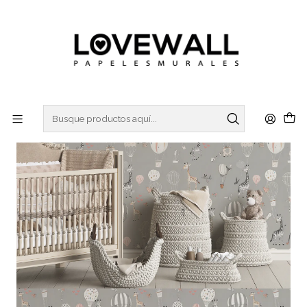
3 ó 6 cuotas sin interes
con Mercado Pago
Inicio
KIDS
KID25-32