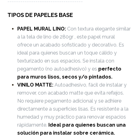
-----------------------------------
TIPOS DE PAPELES BASE
PAPEL MURAL LINO:
Con textura elegante similar
a la tela de lino de 280gr , este papel mural
ofrece un acabado sofisticado y decorativo. Es
ideal para quienes buscan un toque cálido y
texturizado en sus espacios. Se instala con
pegamento (no autoadhesivo) y es
perfecto
para muros lisos, secos y/o pintados.
VINILO MATTE:
Autoadhesivo, fácil de instalar y
remover, con acabado matte que evita reflejos.
No requiere pegamento adicional y se adhiere
directamente a superficies lisas. Es resistente a la
humedad y muy práctico para renovar espacios
rápidamente.
Ideal para quienes buscan una
solución para instalar sobre cerámica.