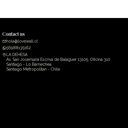
Contact us
hola@lovewall.cl
56988135162
LA DEHESA
Av. San Josemaría Escrivá de Balaguer 13105, Oficina 310
Santiago - Lo Barnechea
Santiago Metropolitan - Chile