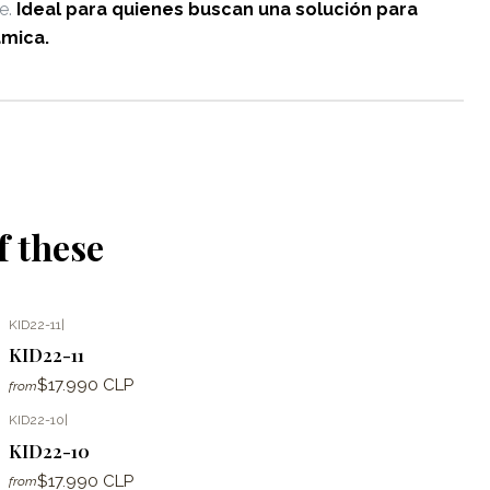
e.
Ideal para quienes buscan una solución para
ámica.
f these
KID22-11
|
KID22-11
$17.990 CLP
from
KID22-10
|
KID22-10
$17.990 CLP
from