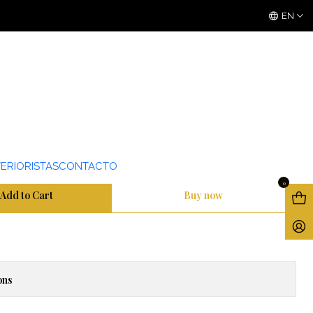
3 ó 6 cuotas sin interes
con Mercado Pago
EN
VINILO MATTE
ERIORISTAS
CONTACTO
0
Add to Cart
Buy now
ons