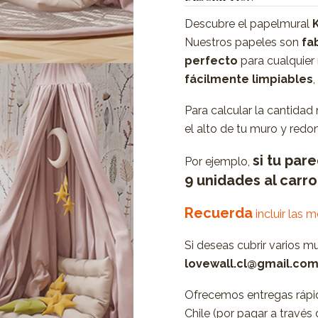
Descubre el papelmural
Nuestros papeles son
fab
perfecto
para cualquier
fácilmente limpiables
Para calcular la cantidad
el alto de tu muro y redon
si tu par
Por ejemplo,
9 unidades al carr
Recuerda
incluir las 
Si deseas cubrir varios m
lovewall.cl@gmail.co
Ofrecemos entregas rápid
Chile (por pagar a travé