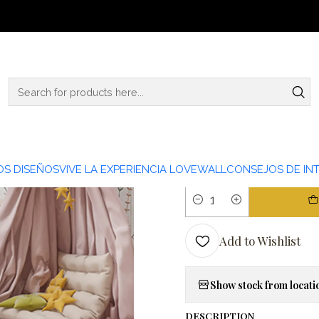
Home
KIDS
KID22-16
|
KID22-16
TIPO PAPEL
PAPEL MURAL LINO
S DISEÑOS
VIVE LA EXPERIENCIA LOVEWALL
CONSEJOS DE INT
Quantity
Add to Wishlist
Show stock from locati
DESCRIPTION