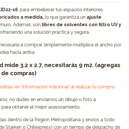
KID22-16
, para embellecer tus espacios interiores.
ricados a medida,
lo que garantiza un
ajuste
 muro. Además, son
libres de solventes con filtro UV y
, ofreciendo una solución práctica y segura.
 necesaria a comprar, simplemente multiplica el ancho por
dea hacia arriba.
ed mide 3.2 x 2.7, necesitarás 9 m2. (agregas
o de compras)
medidas en "Información Adicional" al realizar tu compra.
uros, no dudes en enviarnos un dibujo o foto a
m
para obtener el mejor asesoramiento.
as dentro de la Región Metropolitana y envíos a todo
s de Starken o Chilexpress) con un tiempo de despacho de