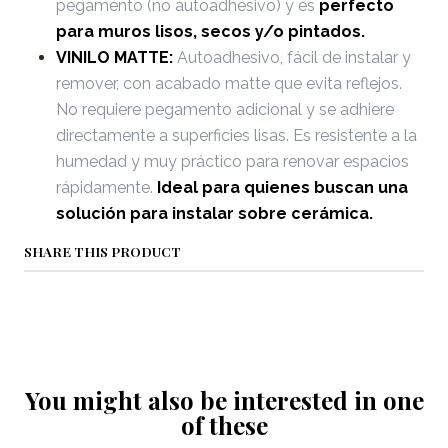
pegamento (no autoadhesivo) y es
perfecto
para muros lisos, secos y/o pintados.
VINILO MATTE:
Autoadhesivo, fácil de instalar y
remover, con acabado matte que evita reflejos.
No requiere pegamento adicional y se adhiere
directamente a superficies lisas. Es resistente a la
humedad y muy práctico para renovar espacios
rápidamente.
Ideal para quienes buscan una
solución para instalar sobre cerámica.
SHARE THIS PRODUCT
You might also be interested in one
of these