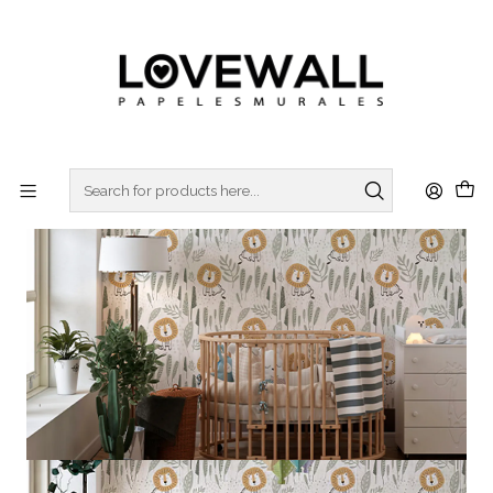
3 ó 6 cuotas sin interes
con Mercado Pago
Home
KIDS
KID22-02