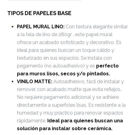
TIPOS DE PAPELES BASE
PAPEL MURAL LINO:
Con textura elegante similar
a la tela de lino de 280gr , este papel mural
ofrece un acabado sofisticado y decorativo. Es
ideal para quienes buscan un toque cálido y
texturizado en sus espacios. Se instala con
pegamento (no autoadhesivo) y es
perfecto
para muros lisos, secos y/o pintados.
VINILO MATTE:
Autoadhesivo, fácil de instalar y
remover, con acabado matte que evita reflejos.
No requiere pegamento adicional y se adhiere
directamente a superficies lisas. Es resistente a la
humedad y muy práctico para renovar espacios
rápidamente.
Ideal para quienes buscan una
solución para instalar sobre cerámica.