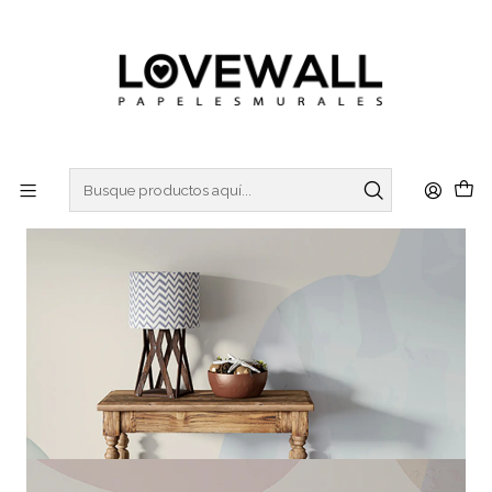
3 ó 6 cuotas sin interes
con Mercado Pago
Inicio
ACQUA
ACQ22-12