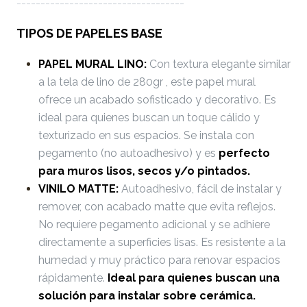
-----------------------------------
TIPOS DE PAPELES BASE
PAPEL MURAL LINO:
Con textura elegante similar
a la tela de lino de 280gr , este papel mural
ofrece un acabado sofisticado y decorativo. Es
ideal para quienes buscan un toque cálido y
texturizado en sus espacios. Se instala con
pegamento (no autoadhesivo) y es
perfecto
para muros lisos, secos y/o pintados.
VINILO MATTE:
Autoadhesivo, fácil de instalar y
remover, con acabado matte que evita reflejos.
No requiere pegamento adicional y se adhiere
directamente a superficies lisas. Es resistente a la
humedad y muy práctico para renovar espacios
rápidamente.
Ideal para quienes buscan una
solución para instalar sobre cerámica.