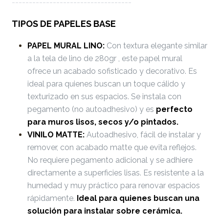
-----------------------------------
TIPOS DE PAPELES BASE
PAPEL MURAL LINO:
Con textura elegante similar
a la tela de lino de 280gr , este papel mural
ofrece un acabado sofisticado y decorativo. Es
ideal para quienes buscan un toque cálido y
texturizado en sus espacios. Se instala con
pegamento (no autoadhesivo) y es
perfecto
para muros lisos, secos y/o pintados.
VINILO MATTE:
Autoadhesivo, fácil de instalar y
remover, con acabado matte que evita reflejos.
No requiere pegamento adicional y se adhiere
directamente a superficies lisas. Es resistente a la
humedad y muy práctico para renovar espacios
rápidamente.
Ideal para quienes buscan una
solución para instalar sobre cerámica.