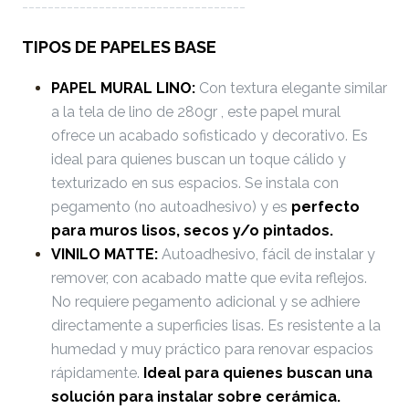
-----------------------------------
TIPOS DE PAPELES BASE
PAPEL MURAL LINO:
Con textura elegante similar
a la tela de lino de 280gr , este papel mural
ofrece un acabado sofisticado y decorativo. Es
ideal para quienes buscan un toque cálido y
texturizado en sus espacios. Se instala con
pegamento (no autoadhesivo) y es
perfecto
para muros lisos, secos y/o pintados.
VINILO MATTE:
Autoadhesivo, fácil de instalar y
remover, con acabado matte que evita reflejos.
No requiere pegamento adicional y se adhiere
directamente a superficies lisas. Es resistente a la
humedad y muy práctico para renovar espacios
rápidamente.
Ideal para quienes buscan una
solución para instalar sobre cerámica.