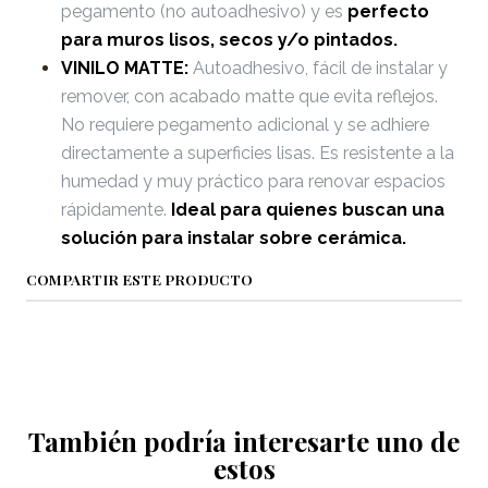
pegamento (no autoadhesivo) y es
perfecto
para muros lisos, secos y/o pintados.
VINILO MATTE:
Autoadhesivo, fácil de instalar y
remover, con acabado matte que evita reflejos.
No requiere pegamento adicional y se adhiere
directamente a superficies lisas. Es resistente a la
humedad y muy práctico para renovar espacios
rápidamente.
Ideal para quienes buscan una
solución para instalar sobre cerámica.
COMPARTIR ESTE PRODUCTO
También podría interesarte uno de
estos