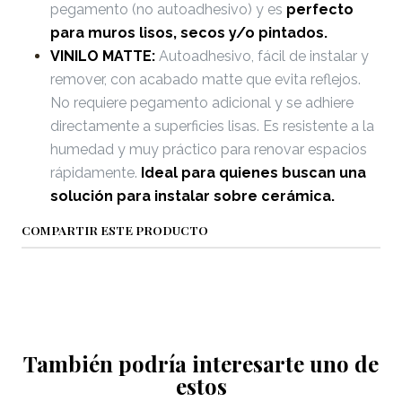
pegamento (no autoadhesivo) y es
perfecto
para muros lisos, secos y/o pintados.
VINILO MATTE:
Autoadhesivo, fácil de instalar y
remover, con acabado matte que evita reflejos.
No requiere pegamento adicional y se adhiere
directamente a superficies lisas. Es resistente a la
humedad y muy práctico para renovar espacios
rápidamente.
Ideal para quienes buscan una
solución para instalar sobre cerámica.
COMPARTIR ESTE PRODUCTO
También podría interesarte uno de
estos