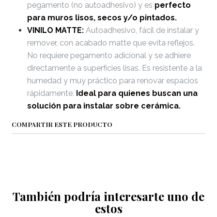
pegamento (no autoadhesivo) y es
perfecto
para muros lisos, secos y/o pintados.
VINILO MATTE:
Autoadhesivo, fácil de instalar y
remover, con acabado matte que evita reflejos.
No requiere pegamento adicional y se adhiere
directamente a superficies lisas. Es resistente a la
humedad y muy práctico para renovar espacios
rápidamente.
Ideal para quienes buscan una
solución para instalar sobre cerámica.
COMPARTIR ESTE PRODUCTO
También podría interesarte uno de
estos