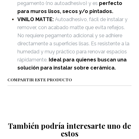
pegamento (no autoadhesivo) y es
perfecto
para muros lisos, secos y/o pintados.
VINILO MATTE:
Autoadhesivo, fácil de instalar y
remover, con acabado matte que evita reflejos.
No requiere pegamento adicional y se adhiere
directamente a superficies lisas. Es resistente a la
humedad y muy práctico para renovar espacios
rápidamente.
Ideal para quienes buscan una
solución para instalar sobre cerámica.
COMPARTIR ESTE PRODUCTO
También podría interesarte uno de
estos