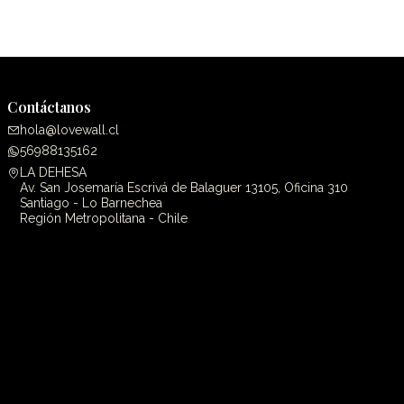
Contáctanos
hola@lovewall.cl
56988135162
LA DEHESA
Av. San Josemaría Escrivá de Balaguer 13105, Oficina 310
Santiago - Lo Barnechea
Región Metropolitana - Chile