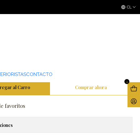
3 ó 6 cuotas sin interes
con Mercado Pago
CL
VINILO MATTE
ERIORISTAS
CONTACTO
0
regar al Carro
Comprar ahora
de favoritos
ciones