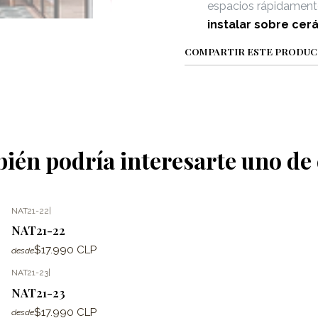
espacios rápidament
instalar sobre cer
COMPARTIR ESTE PRODU
ién podría interesarte uno de 
NAT21-22
|
NAT21-22
$17.990 CLP
desde
NAT21-23
|
NAT21-23
$17.990 CLP
desde