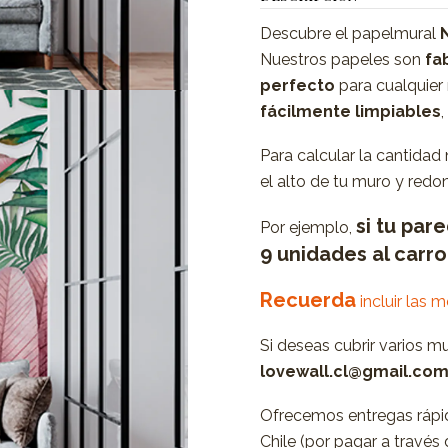
Descubre el papelmural
Nuestros papeles son
fab
perfecto
para cualquier
fácilmente limpiables
Para calcular la cantidad
el alto de tu muro y redon
si tu par
Por ejemplo,
9 unidades al carr
Recuerda
incluir las 
Si deseas cubrir varios m
lovewall.cl@gmail.co
Ofrecemos entregas rápid
Chile (por pagar a travé