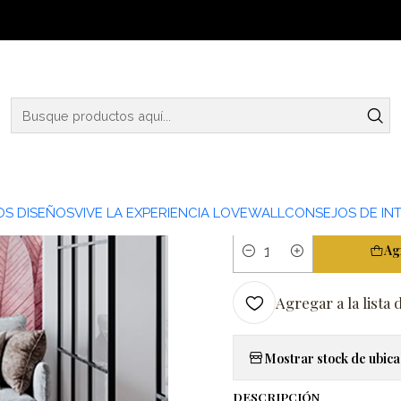
Inicio
NATURA
NAT21-20
|
NAT21-20
TIPO PAPEL
PAPEL MURAL LINO
S DISEÑOS
VIVE LA EXPERIENCIA LOVEWALL
CONSEJOS DE INT
Ag
Cantidad
Agregar a la lista 
Mostrar stock de ubica
DESCRIPCIÓN