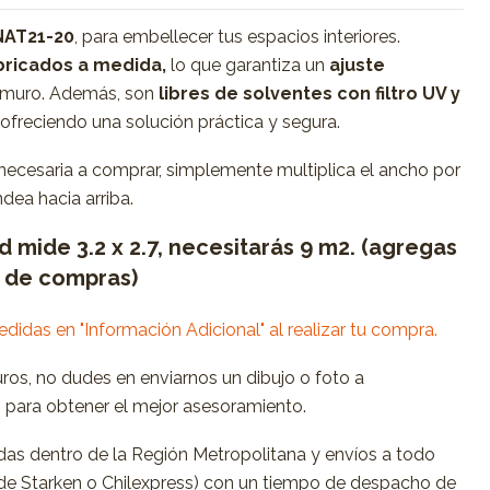
NAT21-20
, para embellecer tus espacios interiores.
ricados a medida,
lo que garantiza un
ajuste
 muro. Además, son
libres de solventes con filtro UV y
, ofreciendo una solución práctica y segura.
 necesaria a comprar, simplemente multiplica el ancho por
dea hacia arriba.
ed mide 3.2 x 2.7, necesitarás 9 m2. (agregas
o de compras)
medidas en "Información Adicional" al realizar tu compra.
uros, no dudes en enviarnos un dibujo o foto a
m
para obtener el mejor asesoramiento.
as dentro de la Región Metropolitana y envíos a todo
s de Starken o Chilexpress) con un tiempo de despacho de