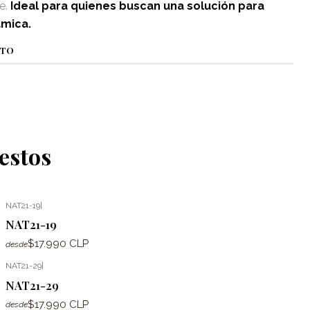
e.
Ideal para quienes buscan una solución para
ámica.
CTO
estos
NAT21-19
|
NAT21-19
$17.990 CLP
desde
NAT21-29
|
NAT21-29
$17.990 CLP
desde