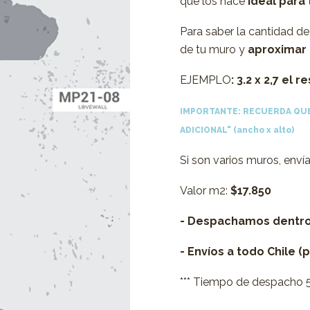
que los hace
ideal para 
Para saber la cantidad d
de tu muro y
aproximar l
EJEMPLO
: 3.2 x 2,7 el
IMPORTANTE: RECUERDA QUE
ADICIONAL"
(ancho x alto)
Si son varios muros, env
Valor m2:
$17.850
- Despachamos dentr
- Envíos a todo Chile (
*** Tiempo de despacho 5 