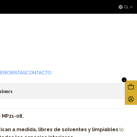
3 ó 6 cuotas sin interes
con Mercado Pago
CL
regar al Carro
Comprar ahora
de favoritos
ERIORISTAS
CONTACTO
0
ciones
o
MP21-08.
ican a medida,
libres de solventes y limpiables
lo