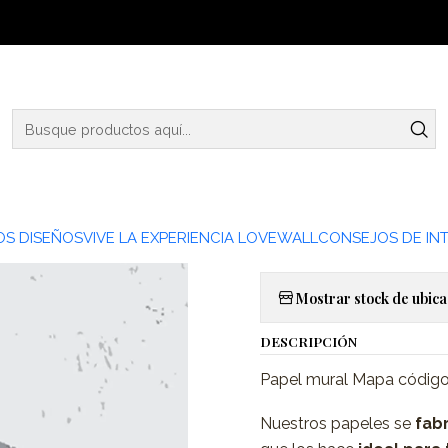
Inicio
MP21-08
|
MP21-08
Ag
Cantidad
Agregar a la lista 
S DISEÑOS
VIVE LA EXPERIENCIA LOVEWALL
CONSEJOS DE INT
Mostrar stock de ubica
DESCRIPCIÓN
Papel mural Mapa códig
Nuestros papeles se
fabr