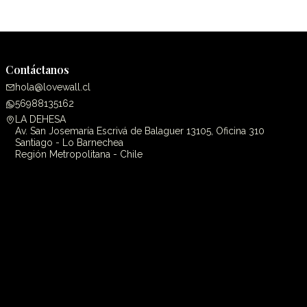
Contáctanos
hola@lovewall.cl
56988135162
LA DEHESA
Av. San Josemaría Escrivá de Balaguer 13105, Oficina 310
Santiago - Lo Barnechea
Región Metropolitana - Chile