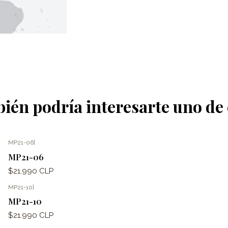
ién podría interesarte uno de 
MP21-06
|
MP21-06
$21.990 CLP
MP21-10
|
MP21-10
$21.990 CLP