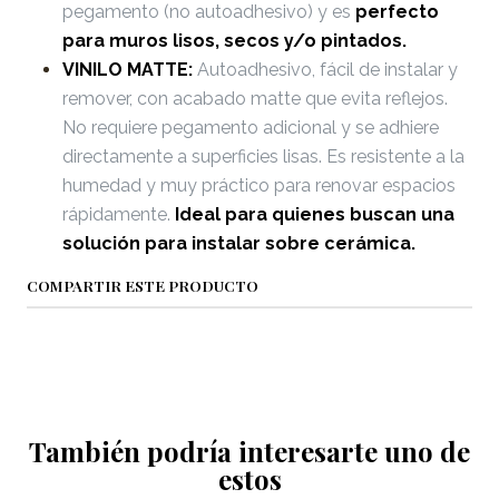
pegamento (no autoadhesivo) y es
perfecto
para muros lisos, secos y/o pintados.
VINILO MATTE:
Autoadhesivo, fácil de instalar y
remover, con acabado matte que evita reflejos.
No requiere pegamento adicional y se adhiere
directamente a superficies lisas. Es resistente a la
humedad y muy práctico para renovar espacios
rápidamente.
Ideal para quienes buscan una
solución para instalar sobre cerámica.
COMPARTIR ESTE PRODUCTO
También podría interesarte uno de
estos