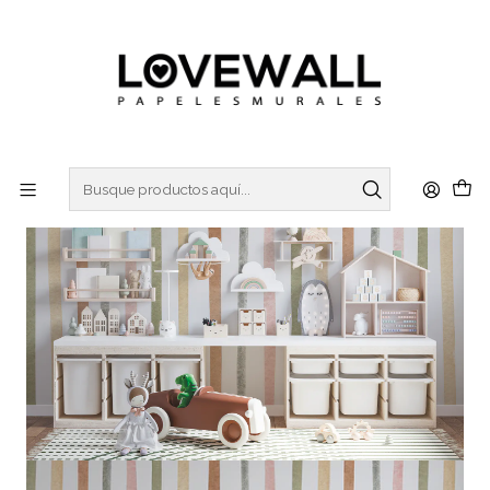
3 ó 6 cuotas sin interes
con Mercado Pago
Inicio
KIDS
KID24-03