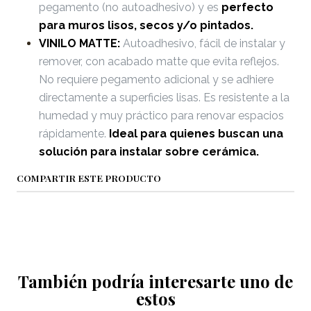
pegamento (no autoadhesivo) y es
perfecto
para muros lisos, secos y/o pintados.
VINILO MATTE:
Autoadhesivo, fácil de instalar y
remover, con acabado matte que evita reflejos.
No requiere pegamento adicional y se adhiere
directamente a superficies lisas. Es resistente a la
humedad y muy práctico para renovar espacios
rápidamente.
Ideal para quienes buscan una
solución para instalar sobre cerámica.
COMPARTIR ESTE PRODUCTO
También podría interesarte uno de
estos