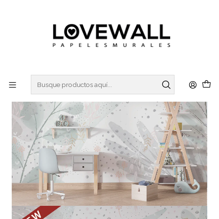
3 ó 6 cuotas sin interes
con Mercado Pago
Inicio
KIDS
KID23-19