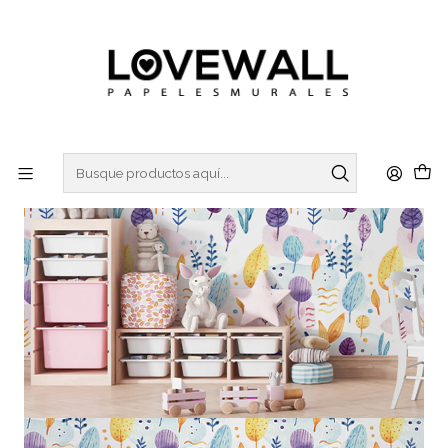
3 ó 6 cuotas sin interes
con Mercado Pago
Inicio
KIDS
KID21-39