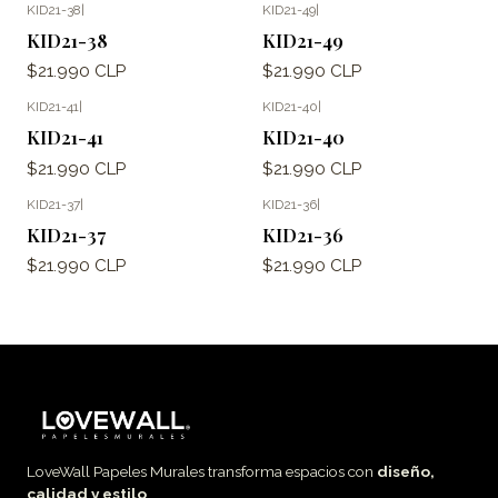
KID21-38
|
KID21-49
|
KID21-38
KID21-49
$21.990 CLP
$21.990 CLP
KID21-41
|
KID21-40
|
KID21-41
KID21-40
$21.990 CLP
$21.990 CLP
KID21-37
|
KID21-36
|
KID21-37
KID21-36
$21.990 CLP
$21.990 CLP
LoveWall Papeles Murales transforma espacios con
diseño,
calidad y estilo
.