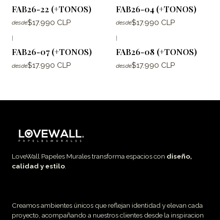
FAB26-22 (+TONOS)
FAB26-04 (+TONOS)
$17.990 CLP
$17.990 CLP
desde
desde
|
|
FAB26-07 (+TONOS)
FAB26-08 (+TONOS)
$17.990 CLP
$17.990 CLP
desde
desde
LoveWall Papeles Murales transforma espacios con
diseño,
calidad y estilo
.
Creamos ambientes únicos que reflejan identidad y elevan cada
proyecto, acompañando a nuestros clientes desde la inspiracion