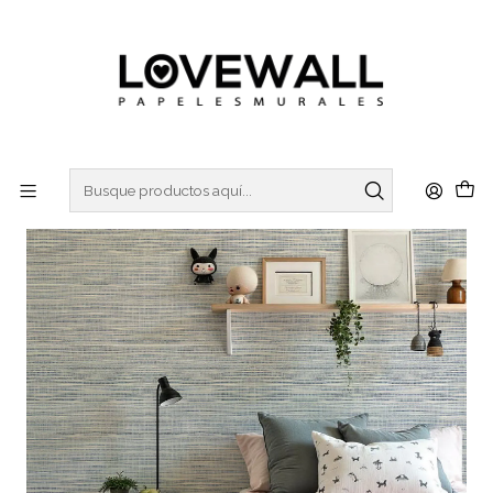
3 ó 6 cuotas sin interes
con Mercado Pago
Inicio
FÁBRICA
FAB26-02 (+TONOS)