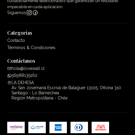
cuidadosamente seleccionados que garantizan un resultado
impecable en cada aplicación.
Síguenos
Categorías
Contacto
Términos & Condiciones
Contáctanos
hola@lovewall.cl
56988135162
LA DEHESA
Av. San Josemaría Escrivá de Balaguer 13105, Oficina 310
Santiago - Lo Barnechea
Región Metropolitana - Chile