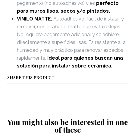
pegamento (no autoadhesivo) y es
perfecto
para muros lisos, secos y/o pintados.
VINILO MATTE:
Autoadhesivo, fácil de instalar y
remover, con acabado matte que evita reflejos.
No requiere pegamento adicional y se adhiere
directamente a superficies lisas. Es resistente a la
humedad y muy práctico para renovar espacios
rápidamente.
Ideal para quienes buscan una
solución para instalar sobre cerámica.
SHARE THIS PRODUCT
You might also be interested in one
of these