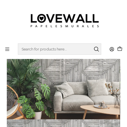
3 ó 6 cuotas sin interes
con Mercado Pago
Home
PATRONES
PAT24-25