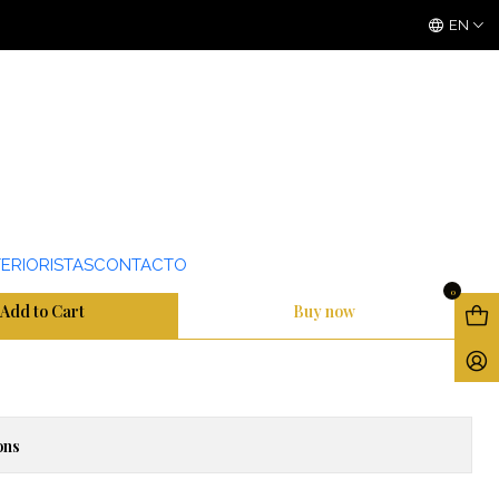
3 ó 6 cuotas sin interes
con Mercado Pago
EN
VINILO MATTE
ERIORISTAS
CONTACTO
0
Add to Cart
Buy now
ons