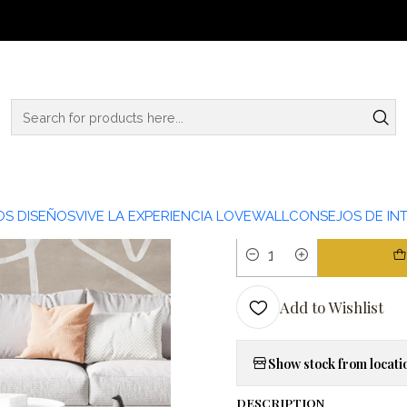
Home
PATRONES
PAT23-10
|
PAT23-10
TIPO PAPEL
PAPEL MURAL LINO
S DISEÑOS
VIVE LA EXPERIENCIA LOVEWALL
CONSEJOS DE INT
Quantity
Add to Wishlist
Show stock from locati
DESCRIPTION