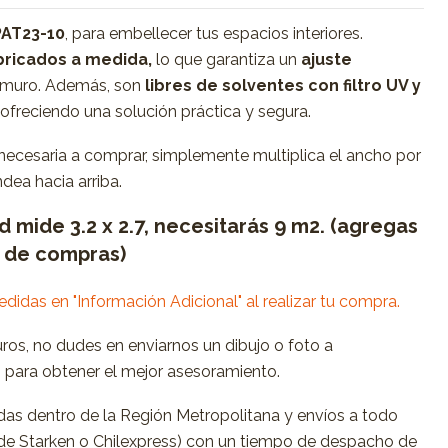
PAT23-10
, para embellecer tus espacios interiores.
ricados a medida,
lo que garantiza un
ajuste
 muro. Además, son
libres de solventes con filtro UV y
, ofreciendo una solución práctica y segura.
 necesaria a comprar, simplemente multiplica el ancho por
dea hacia arriba.
ed mide 3.2 x 2.7, necesitarás 9 m2. (agregas
o de compras)
medidas en "Información Adicional" al realizar tu compra.
uros, no dudes en enviarnos un dibujo o foto a
m
para obtener el mejor asesoramiento.
as dentro de la Región Metropolitana y envíos a todo
s de Starken o Chilexpress) con un tiempo de despacho de