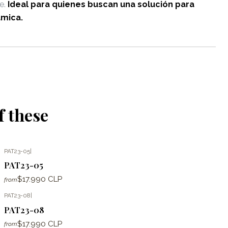
e.
Ideal para quienes buscan una solución para
ámica.
f these
PAT23-05
|
PAT23-05
$17.990 CLP
from
PAT23-08
|
PAT23-08
$17.990 CLP
from