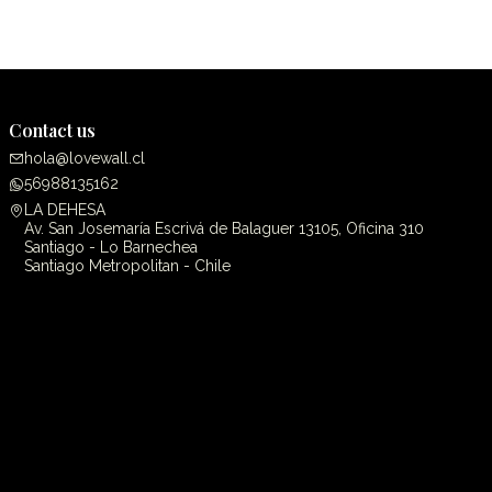
Contact us
hola@lovewall.cl
56988135162
LA DEHESA
Av. San Josemaría Escrivá de Balaguer 13105, Oficina 310
Santiago - Lo Barnechea
Santiago Metropolitan - Chile