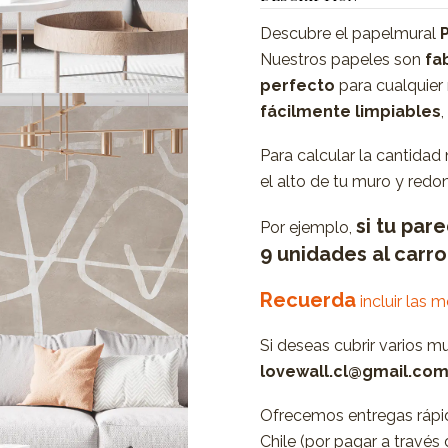
Descubre el papelmural
Nuestros papeles son
fab
perfecto
para cualquier
fácilmente limpiables
Para calcular la cantidad
el alto de tu muro y redon
si tu par
Por ejemplo,
9 unidades al carr
Recuerda
incluir las 
Si deseas cubrir varios m
lovewall.cl@gmail.co
Ofrecemos entregas rápid
Chile (por pagar a travé