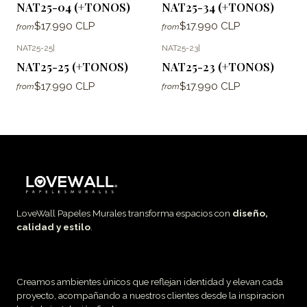
NAT25-04 (+TONOS)
NAT25-34 (+TONOS)
$17.990 CLP
$17.990 CLP
from
from
NAT25-25
|
NAT25-23
|
NAT25-25 (+TONOS)
NAT25-23 (+TONOS)
$17.990 CLP
$17.990 CLP
from
from
LoveWall Papeles Murales transforma espacios con
diseño,
calidad y estilo
.
Creamos ambientes únicos que reflejan identidad y elevan cada
proyecto, acompañando a nuestros clientes desde la inspiracion