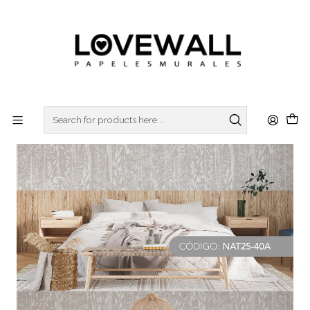
3 ó 6 cuotas sin interes
con Mercado Pago
Home
NATURA
NAT25-40 (+TONOS)