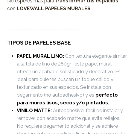
No esperes más para
transformar tus espacios
con
LOVEWALL PAPELES MURALES
-----------------------------------
TIPOS DE PAPELES BASE
PAPEL MURAL LINO:
Con textura elegante similar
a la tela de lino de 280gr , este papel mural
ofrece un acabado sofisticado y decorativo. Es
ideal para quienes buscan un toque cálido y
texturizado en sus espacios. Se instala con
pegamento (no autoadhesivo) y es
perfecto
para muros lisos, secos y/o pintados.
VINILO MATTE:
Autoadhesivo, fácil de instalar y
remover, con acabado matte que evita reflejos.
No requiere pegamento adicional y se adhiere
directamente a superficies lisas. Es resistente a la