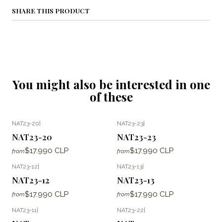
SHARE THIS PRODUCT
You might also be interested in one
of these
NAT23-20
|
NAT23-23
|
NAT23-20
NAT23-23
$17.990 CLP
$17.990 CLP
from
from
NAT23-12
|
NAT23-13
|
NAT23-12
NAT23-13
$17.990 CLP
$17.990 CLP
from
from
NAT23-11
|
NAT23-22
|