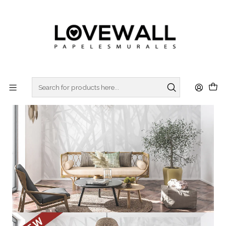
3 ó 6 cuotas sin interes
con Mercado Pago
Home
NATURA
NAT23-16