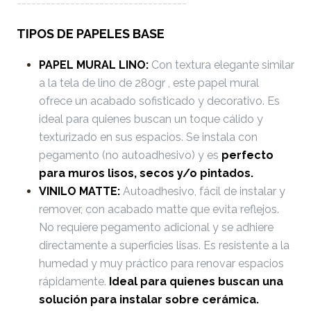
-----------------------------------
TIPOS DE PAPELES BASE
PAPEL MURAL LINO:
Con textura elegante similar
a la tela de lino de 280gr , este papel mural
ofrece un acabado sofisticado y decorativo. Es
ideal para quienes buscan un toque cálido y
texturizado en sus espacios. Se instala con
pegamento (no autoadhesivo) y es
perfecto
para muros lisos, secos y/o pintados.
VINILO MATTE:
Autoadhesivo, fácil de instalar y
remover, con acabado matte que evita reflejos.
No requiere pegamento adicional y se adhiere
directamente a superficies lisas. Es resistente a la
humedad y muy práctico para renovar espacios
rápidamente.
Ideal para quienes buscan una
solución para instalar sobre cerámica.