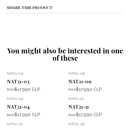
SHARE THIS PRODUCT
You might also be interested in one
of these
NAT21-03
|
NAT21-09
|
NAT21-03
NAT21-09
$17.990 CLP
$17.990 CLP
from
from
NAT21-04
|
NAT21-11
|
NAT21-04
NAT21-11
$17.990 CLP
$17.990 CLP
from
from
NAT21-12
|
NAT21-25
|