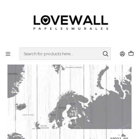
3 ó 6 cuotas sin interes
con Mercado Pago
Home
MP21-09