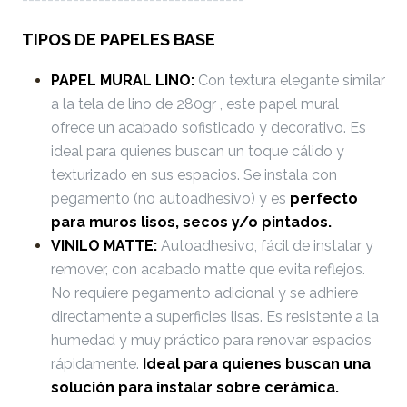
TIPOS DE PAPELES BASE
PAPEL MURAL LINO:
Con textura elegante similar
a la tela de lino de 280gr , este papel mural
ofrece un acabado sofisticado y decorativo. Es
ideal para quienes buscan un toque cálido y
texturizado en sus espacios. Se instala con
pegamento (no autoadhesivo) y es
perfecto
para muros lisos, secos y/o pintados.
VINILO MATTE:
Autoadhesivo, fácil de instalar y
remover, con acabado matte que evita reflejos.
No requiere pegamento adicional y se adhiere
directamente a superficies lisas. Es resistente a la
humedad y muy práctico para renovar espacios
rápidamente.
Ideal para quienes buscan una
solución para instalar sobre cerámica.