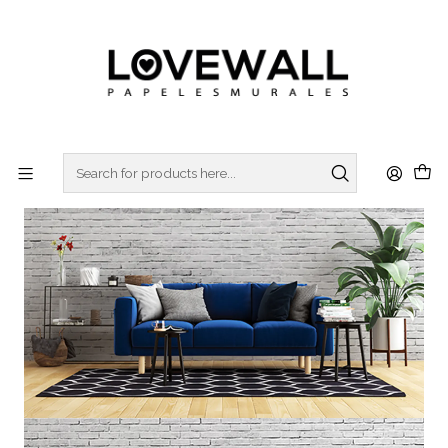
3 ó 6 cuotas sin interes
con Mercado Pago
Home
MADERA & LADRILLOS
LADRILLOS
LAD21-06