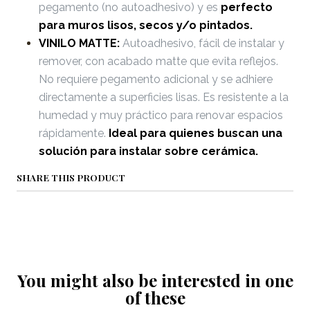
pegamento (no autoadhesivo) y es
perfecto
para muros lisos, secos y/o pintados.
VINILO MATTE:
Autoadhesivo, fácil de instalar y
remover, con acabado matte que evita reflejos.
No requiere pegamento adicional y se adhiere
directamente a superficies lisas. Es resistente a la
humedad y muy práctico para renovar espacios
rápidamente.
Ideal para quienes buscan una
solución para instalar sobre cerámica.
SHARE THIS PRODUCT
You might also be interested in one
of these