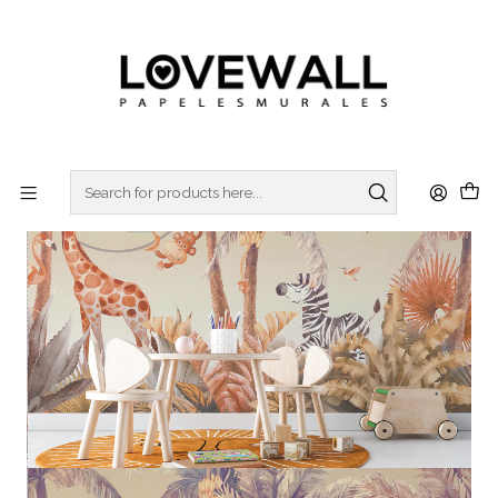
3 ó 6 cuotas sin interes
con Mercado Pago
Home
KIDS
KID23-23