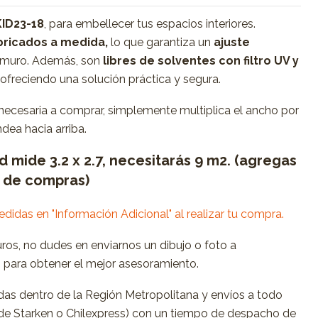
KID23-18
, para embellecer tus espacios interiores.
ricados a medida,
lo que garantiza un
ajuste
 muro. Además, son
libres de solventes con filtro UV y
, ofreciendo una solución práctica y segura.
 necesaria a comprar, simplemente multiplica el ancho por
dea hacia arriba.
ed mide 3.2 x 2.7, necesitarás 9 m2. (agregas
o de compras)
medidas en "Información Adicional" al realizar tu compra.
uros, no dudes en enviarnos un dibujo o foto a
m
para obtener el mejor asesoramiento.
as dentro de la Región Metropolitana y envíos a todo
s de Starken o Chilexpress) con un tiempo de despacho de