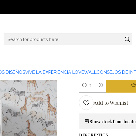
Home
KIDS
KID23-18
|
KID23-18
TIPO PAPEL
PAPEL MURAL LINO
S DISEÑOS
VIVE LA EXPERIENCIA LOVEWALL
CONSEJOS DE INT
Quantity
Add to Wishlist
Show stock from locati
DESCRIPTION