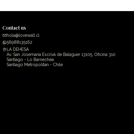
Contact us
hola@lovewall.cl
56988135162
LA DEHESA
Av. San Josemaría Escrivá de Balaguer 13105, Oficina 310
Santiago - Lo Barnechea
Santiago Metropolitan - Chile