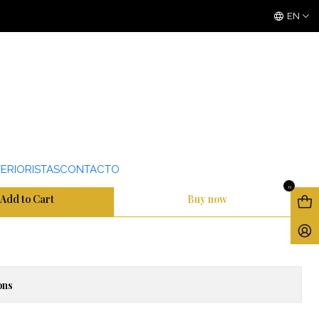
3 ó 6 cuotas sin interes
con Mercado Pago
EN
VINILO MATTE
ERIORISTAS
CONTACTO
0
Add to Cart
Buy now
ons