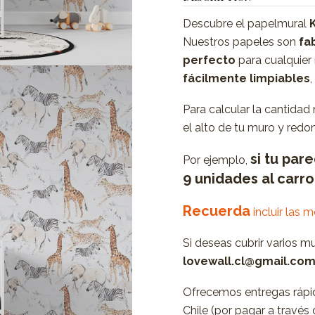
Descubre el papelmural
Nuestros papeles son
fab
perfecto
para cualquier
fácilmente limpiables
Para calcular la cantidad
el alto de tu muro y redon
si tu par
Por ejemplo,
9 unidades al carr
Recuerda
incluir las 
Si deseas cubrir varios m
lovewall.cl@gmail.co
Ofrecemos entregas rápid
Chile (por pagar a travé