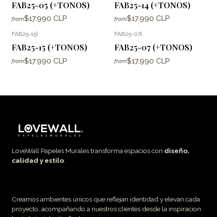
FAB25-05 (+TONOS)
FAB25-14 (+TONOS)
$17.990 CLP
$17.990 CLP
from
from
FAB25-15
|
FAB25-07
|
FAB25-15 (+TONOS)
FAB25-07 (+TONOS)
$17.990 CLP
$17.990 CLP
from
from
LoveWall Papeles Murales transforma espacios con
diseño,
calidad y estilo
.
Creamos ambientes únicos que reflejan identidad y elevan cada
proyecto, acompañando a nuestros clientes desde la inspiracion