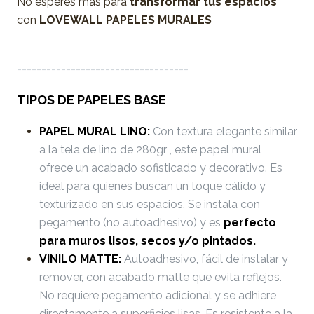
No esperes más para
transformar tus espacios
con
LOVEWALL PAPELES MURALES
-----------------------------------
TIPOS DE PAPELES BASE
PAPEL MURAL LINO:
Con textura elegante similar
a la tela de lino de 280gr , este papel mural
ofrece un acabado sofisticado y decorativo. Es
ideal para quienes buscan un toque cálido y
texturizado en sus espacios. Se instala con
pegamento (no autoadhesivo) y es
perfecto
para muros lisos, secos y/o pintados.
VINILO MATTE:
Autoadhesivo, fácil de instalar y
remover, con acabado matte que evita reflejos.
No requiere pegamento adicional y se adhiere
directamente a superficies lisas. Es resistente a la