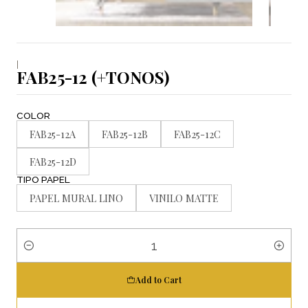
|
FAB25-12 (+TONOS)
COLOR
FAB25-12A
FAB25-12B
FAB25-12C
FAB25-12D
TIPO PAPEL
PAPEL MURAL LINO
VINILO MATTE
Quantity
Add to Cart