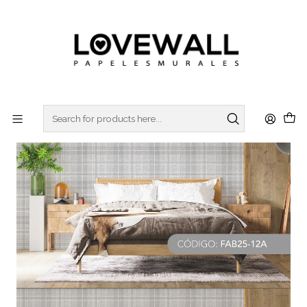
3 ó 6 cuotas sin interes
con Mercado Pago
Home
FÁBRICA
FAB25-12 (+TONOS)