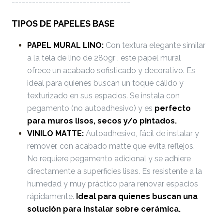
-----------------------------------
TIPOS DE PAPELES BASE
PAPEL MURAL LINO:
Con textura elegante similar
a la tela de lino de 280gr , este papel mural
ofrece un acabado sofisticado y decorativo. Es
ideal para quienes buscan un toque cálido y
texturizado en sus espacios. Se instala con
pegamento (no autoadhesivo) y es
perfecto
para muros lisos, secos y/o pintados.
VINILO MATTE:
Autoadhesivo, fácil de instalar y
remover, con acabado matte que evita reflejos.
No requiere pegamento adicional y se adhiere
directamente a superficies lisas. Es resistente a la
humedad y muy práctico para renovar espacios
rápidamente.
Ideal para quienes buscan una
solución para instalar sobre cerámica.