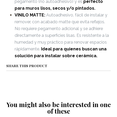
pegamento (no autoadhesivo) y es
perfecto
para muros lisos, secos y/o pintados.
VINILO MATTE:
Autoadhesivo, fácil de instalar y
remover, con acabado matte que evita reflejos.
No requiere pegamento adicional y se adhiere
directamente a superficies lisas. Es resistente a la
humedad y muy práctico para renovar espacios
rápidamente.
Ideal para quienes buscan una
solución para instalar sobre cerámica.
SHARE THIS PRODUCT
You might also be interested in one
of these