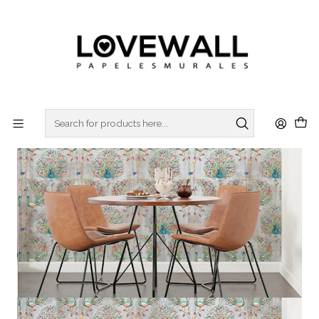
3 ó 6 cuotas sin interes
con Mercado Pago
Home
NATURA
ANIMALES
ANM22-11