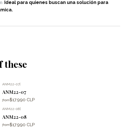
e.
Ideal para quienes buscan una solución para
ámica.
f these
ANM22-07
|
ANM22-07
$17.990 CLP
from
ANM22-08
|
ANM22-08
$17.990 CLP
from