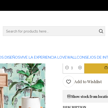
Home
NATURA
ANIMALES
ANM22-04
|
ANM22-0
TIPO PAPEL
PAPEL MURAL LINO
S DISEÑOS
VIVE LA EXPERIENCIA LOVEWALL
CONSEJOS DE INT
Quantity
Add to Wishlist
Show stock from locati
DESCRIPTION