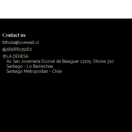
Contact us
hola@lovewall.cl
56988135162
LA DEHESA
Av. San Josemaría Escrivá de Balaguer 13105, Oficina 310
Santiago - Lo Barnechea
Santiago Metropolitan - Chile