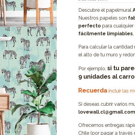
Descubre el papelmural
Nuestros papeles son
fab
perfecto
para cualquier
fácilmente limpiables
Para calcular la cantidad
el alto de tu muro y redon
si tu par
Por ejemplo,
9 unidades al carr
Recuerda
incluir las 
Si deseas cubrir varios m
lovewall.cl@gmail.co
Ofrecemos entregas rápid
Chile (por pagar a travé