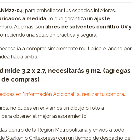
ANM22-04
, para embellecer tus espacios interiores.
ricados a medida,
lo que garantiza un
ajuste
 muro. Además, son
libres de solventes con filtro UV y
, ofreciendo una solución práctica y segura.
 necesaria a comprar, simplemente multiplica el ancho por
dea hacia arriba.
ed mide 3.2 x 2.7, necesitarás 9 m2. (agregas
o de compras)
medidas en "Información Adicional" al realizar tu compra.
uros, no dudes en enviarnos un dibujo o foto a
m
para obtener el mejor asesoramiento.
as dentro de la Región Metropolitana y envíos a todo
s de Starken o Chilexpress) con un tiempo de despacho de