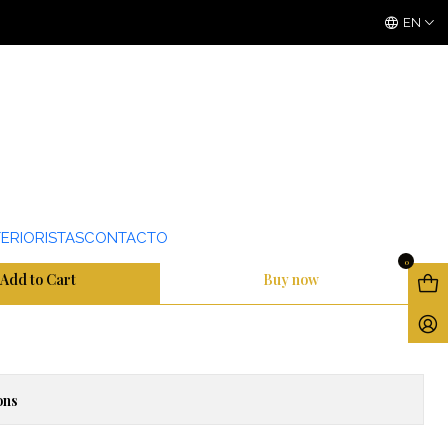
3 ó 6 cuotas sin interes
con Mercado Pago
EN
4
VINILO MATTE
ERIORISTAS
CONTACTO
0
Add to Cart
Buy now
ons