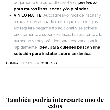
pegamento (no autoadhesivo) y es
perfecto
para muros lisos, secos y/o pintados.
VINILO MATTE:
Autoadhesivo, fácil de instalar y
remover, con acabado matte que evita reflejos.
No requiere pegamento adicional y se adhiere
directamente a superficies lisas. Es resistente a la
humedad y muy práctico para renovar espacios
rápidamente.
Ideal para quienes buscan una
solución para instalar sobre cerámica.
COMPARTIR ESTE PRODUCTO
También podría interesarte uno de
estos