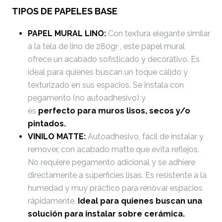
TIPOS DE PAPELES BASE
PAPEL MURAL LINO:
Con textura elegante similar
a la tela de lino de 280gr , este papel mural
ofrece un acabado sofisticado y decorativo. Es
ideal para quienes buscan un toque cálido y
texturizado en sus espacios. Se instala con
pegamento (no autoadhesivo) y
es
perfecto
para muros lisos, secos y/o
pintados.
VINILO MATTE:
Autoadhesivo, fácil de instalar y
remover, con acabado matte que evita reflejos.
No requiere pegamento adicional y se adhiere
directamente a superficies lisas. Es resistente a la
humedad y muy práctico para renovar espacios
rápidamente.
Ideal para quienes buscan una
solución para instalar sobre cerámica.