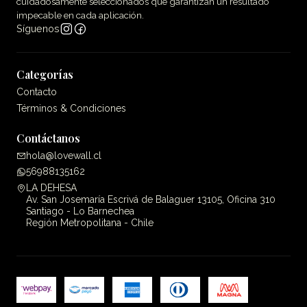
cuidadosamente seleccionados que garantizan un resultado
impecable en cada aplicación.
Síguenos
Categorías
Contacto
Términos & Condiciones
Contáctanos
hola@lovewall.cl
56988135162
LA DEHESA
Av. San Josemaría Escrivá de Balaguer 13105, Oficina 310
Santiago - Lo Barnechea
Región Metropolitana - Chile