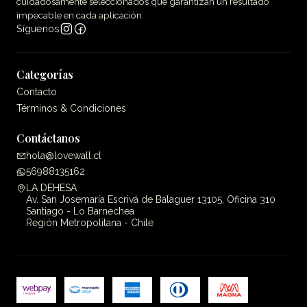
cuidadosamente seleccionados que garantizan un resultado
impecable en cada aplicación.
Síguenos
Categorías
Contacto
Términos & Condiciones
Contáctanos
hola@lovewall.cl
56988135162
LA DEHESA
Av. San Josemaría Escrivá de Balaguer 13105, Oficina 310
Santiago - Lo Barnechea
Región Metropolitana - Chile