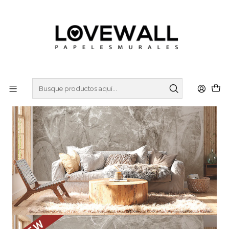
3 ó 6 cuotas sin interes
con Mercado Pago
Inicio
CONCRETO
CON23-09