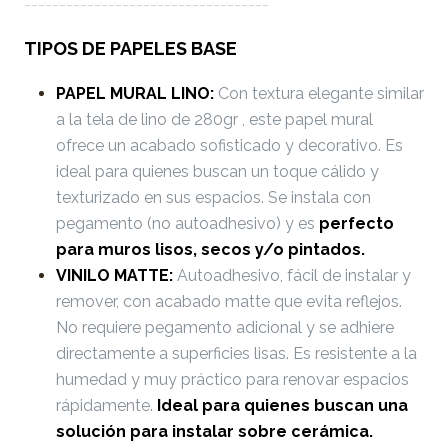
-----------------------------------
TIPOS DE PAPELES BASE
PAPEL MURAL LINO:
Con textura elegante similar
a la tela de lino de 280gr , este papel mural
ofrece un acabado sofisticado y decorativo. Es
ideal para quienes buscan un toque cálido y
texturizado en sus espacios. Se instala con
pegamento (no autoadhesivo) y es
perfecto
para muros lisos, secos y/o pintados.
VINILO MATTE:
Autoadhesivo, fácil de instalar y
remover, con acabado matte que evita reflejos.
No requiere pegamento adicional y se adhiere
directamente a superficies lisas. Es resistente a la
humedad y muy práctico para renovar espacios
rápidamente.
Ideal para quienes buscan una
solución para instalar sobre cerámica.