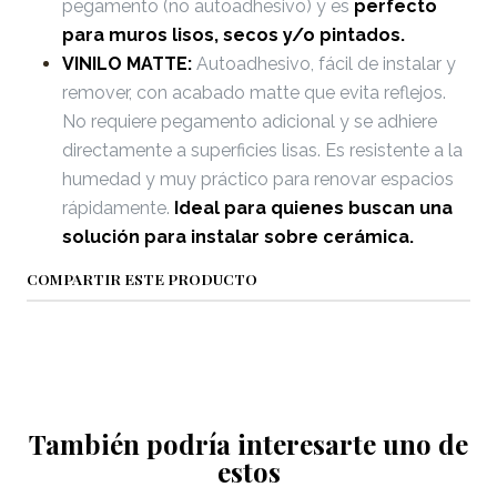
pegamento (no autoadhesivo) y es
perfecto
para muros lisos, secos y/o pintados.
VINILO MATTE:
Autoadhesivo, fácil de instalar y
remover, con acabado matte que evita reflejos.
No requiere pegamento adicional y se adhiere
directamente a superficies lisas. Es resistente a la
humedad y muy práctico para renovar espacios
rápidamente.
Ideal para quienes buscan una
solución para instalar sobre cerámica.
COMPARTIR ESTE PRODUCTO
También podría interesarte uno de
estos