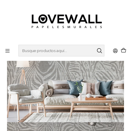
3 ó 6 cuotas sin interes
con Mercado Pago
Inicio
NATURA
ANIMALES
ANM22-06